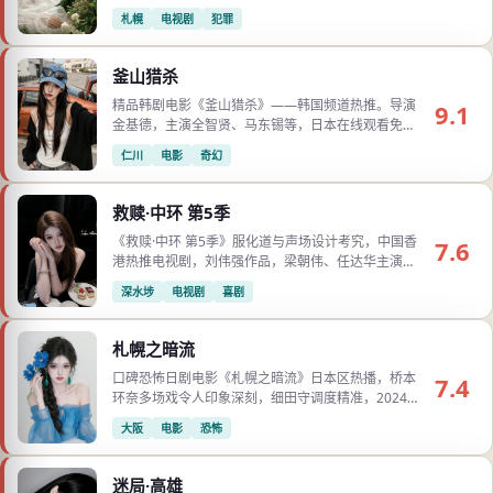
10月19日更新，日剧大全免费看维护日本在线观看
札幌
电视剧
犯罪
免费大全电视剧片库。
釜山猎杀
精品韩剧电影《釜山猎杀》——韩国频道热推。导演
9.1
金基德，主演全智贤、马东锡等，日本在线观看免费
大全电视剧在线首选片单。
仁川
电影
奇幻
救赎·中环 第5季
《救赎·中环 第5季》服化道与声场设计考究，中国香
7.6
港热推电视剧，刘伟强作品，梁朝伟、任达华主演，
2018年8月21日上线日本在线观看免费大全电视剧。
深水埗
电视剧
喜剧
札幌之暗流
口碑恐怖日剧电影《札幌之暗流》日本区热播，桥本
7.4
环奈多场戏令人印象深刻，细田守调度精准，2024
年4月8日上线日本在线观看免费大全电视剧完整版。
大阪
电影
恐怖
迷局·高雄