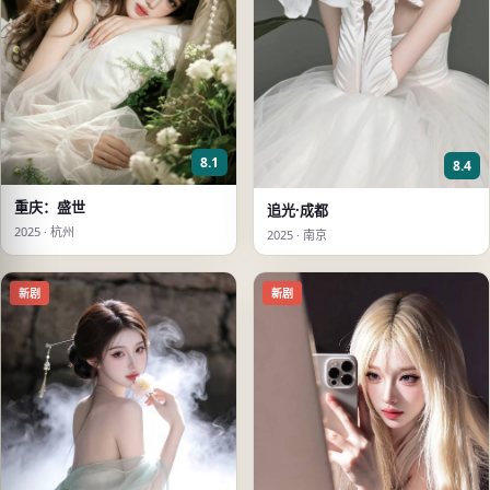
8.1
8.4
重庆：盛世
追光·成都
2025
·
杭州
2025
·
南京
新剧
新剧