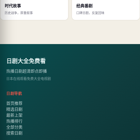
时代故事
经典番剧
历史战争，厚重叙事
口碑日剧，反复回味
日剧大全免费看
热播日剧超清即点即播
日本在线观看免费大全电视剧
日剧导航
首页推荐
精选日剧
最新上架
热播排行
全部分类
搜索日剧