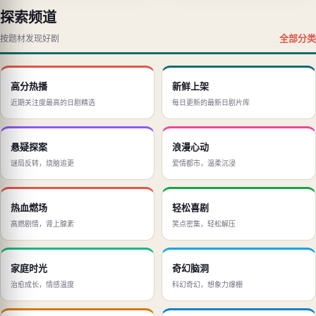
探索频道
全部分类
按题材发现好剧
高分热播
新鲜上架
近期关注度最高的日剧精选
每日更新的最新日剧片库
悬疑探案
浪漫心动
谜局反转，烧脑追更
爱情都市，温柔沉浸
热血燃场
轻松喜剧
高燃剧情，肾上腺素
笑点密集，轻松解压
家庭时光
奇幻脑洞
治愈成长，情感温度
科幻奇幻，想象力爆棚