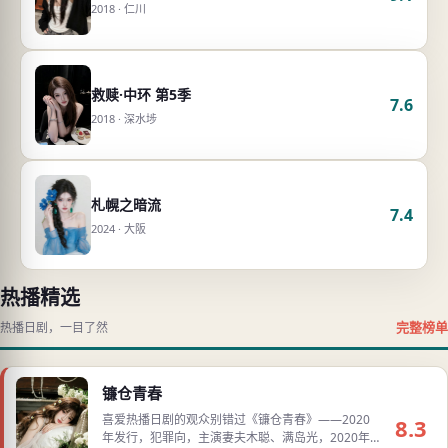
2018
·
仁川
救赎·中环 第5季
7.6
2018
·
深水埗
札幌之暗流
7.4
2024
·
大阪
热播精选
完整榜单
热播日剧，一目了然
镰仓青春
喜爱热播日剧的观众别错过《镰仓青春》——2020
8.3
年发行，犯罪向，主演妻夫木聪、满岛光，2020年